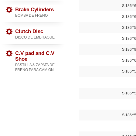
SI186Y
Brake Cylinders
BOMBA DE FRENO
SI186Y
SI186Y
Clutch Disc
DISCO DE EMBRAGUE
SI186Y
SI186Y
C.V pad and C.V
Shoe
SI186Y
PASTILLA & ZAPATA DE
FRENO PARA CAMION
SI186Y
SI186Y
SI186Y