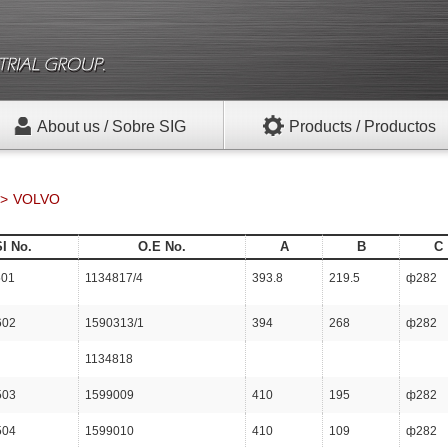
About us / Sobre SIG
Products / Productos
VOLVO
SI No.
O.E No.
A
B
C
501
1134817/4
393.8
219.5
ф282
602
1590313/1
394
268
ф282
1134818
503
1599009
410
195
ф282
504
1599010
410
109
ф282