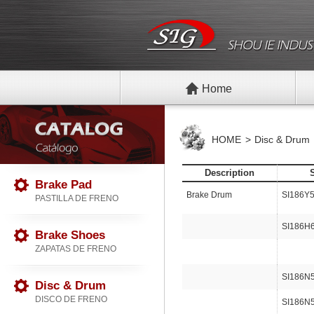
Home
HOME
Disc & Drum
Description
Brake Pad
Brake Drum
SI186Y
PASTILLA DE FRENO
SI186H
Brake Shoes
ZAPATAS DE FRENO
SI186N
Disc & Drum
DISCO DE FRENO
SI186N