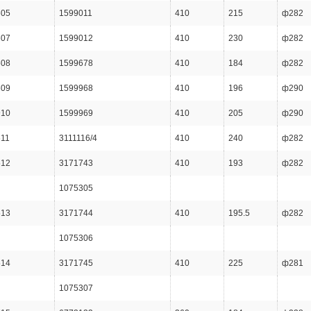
605
1599011
410
215
ф282
607
1599012
410
230
ф282
508
1599678
410
184
ф282
609
1599968
410
196
ф290
910
1599969
410
205
ф290
611
3111116/4
410
240
ф282
512
3171743
410
193
ф282
1075305
513
3171744
410
195.5
ф282
1075306
514
3171745
410
225
ф281
1075307