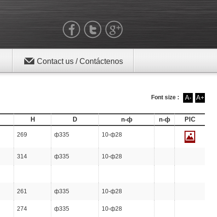
Contact us / Contáctenos
Font size :
A-
A+
H
D
n-ф
n-ф
PIC
269
ф335
10-ф28
314
ф335
10-ф28
261
ф335
10-ф28
274
ф335
10-ф28